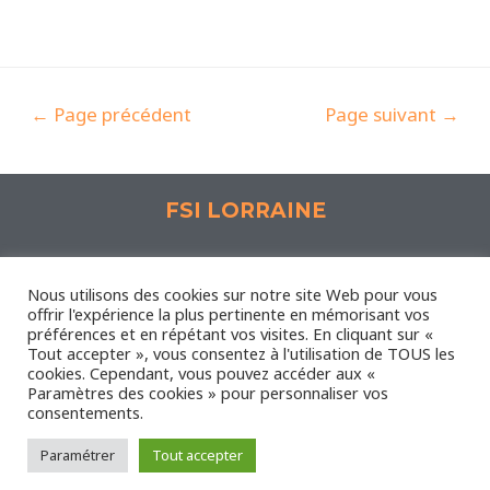
←
Page précédent
Page suivant
→
FSI LORRAINE
Espace Synergie, 1 Rue Lavoisier 57190 Florange
Nous utilisons des cookies sur notre site Web pour vous
offrir l'expérience la plus pertinente en mémorisant vos
préférences et en répétant vos visites. En cliquant sur «
Nous contacter
-
Mentions légales
Tout accepter », vous consentez à l'utilisation de TOUS les
Administrateur
-
Plan du site
cookies. Cependant, vous pouvez accéder aux «
Paramètres des cookies » pour personnaliser vos
consentements.
Paramétrer
Tout accepter