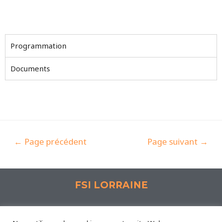
Programmation
Documents
←
Page précédent
Page suivant
→
FSI LORRAINE
Espace Synergie, 1 Rue Lavoisier 57190 Florange