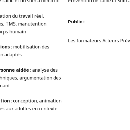
 l’aide et du soin à domicile
Prévention de l’aide et Soin 
ation du travail réel,
Public :
tes, TMS, manutention,
corps humain
Les formateurs Acteurs Préve
ions
: mobilisation des
on adaptés
rsonne aidée
: analyse des
techniques, argumentation des
enant
tion
: conception, animation
ées aux adultes en contexte