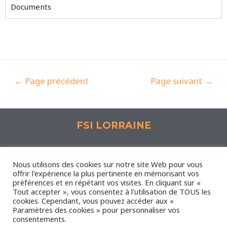
Documents
←
Page précédent
Page suivant
→
FSI LORRAINE
Espace Synergie, 1 Rue Lavoisier 57190 Florange
Nous utilisons des cookies sur notre site Web pour vous
offrir l'expérience la plus pertinente en mémorisant vos
préférences et en répétant vos visites. En cliquant sur «
Nous contacter
-
Mentions légales
Tout accepter », vous consentez à l'utilisation de TOUS les
Administrateur
-
Plan du site
cookies. Cependant, vous pouvez accéder aux «
Paramètres des cookies » pour personnaliser vos
consentements.