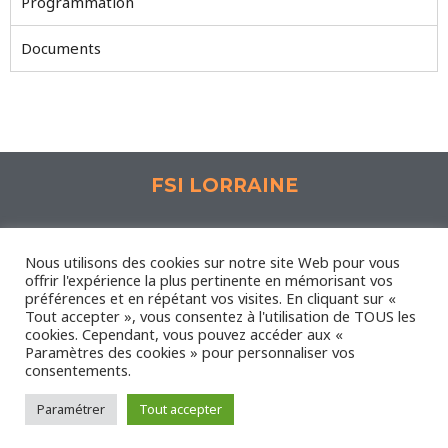
Programmation
Documents
FSI LORRAINE
Espace Synergie, 1 Rue Lavoisier 57190 Florange
Nous utilisons des cookies sur notre site Web pour vous
offrir l'expérience la plus pertinente en mémorisant vos
préférences et en répétant vos visites. En cliquant sur «
Nous contacter
-
Mentions légales
Tout accepter », vous consentez à l'utilisation de TOUS les
Administrateur
-
Plan du site
cookies. Cependant, vous pouvez accéder aux «
Paramètres des cookies » pour personnaliser vos
consentements.
Paramétrer
Tout accepter