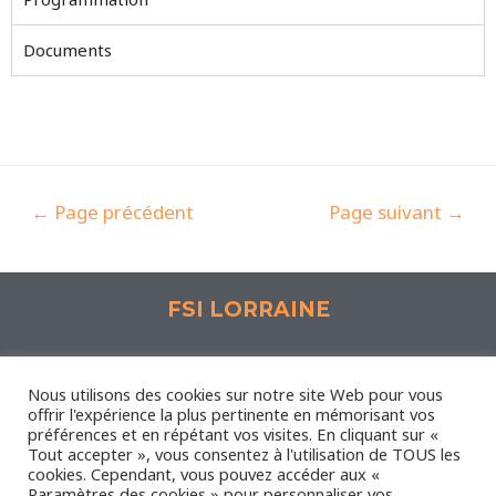
Documents
←
Page précédent
Page suivant
→
FSI LORRAINE
Espace Synergie, 1 Rue Lavoisier 57190 Florange
Nous utilisons des cookies sur notre site Web pour vous
offrir l'expérience la plus pertinente en mémorisant vos
préférences et en répétant vos visites. En cliquant sur «
Nous contacter
-
Mentions légales
Tout accepter », vous consentez à l'utilisation de TOUS les
Administrateur
-
Plan du site
cookies. Cependant, vous pouvez accéder aux «
Paramètres des cookies » pour personnaliser vos