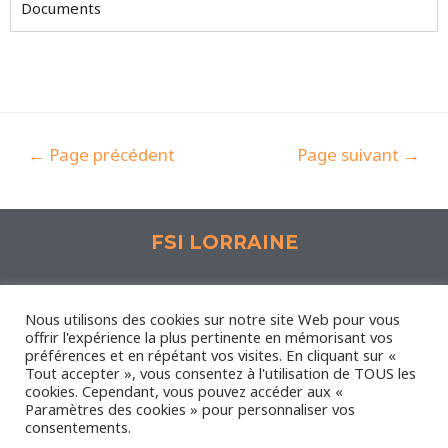
Documents
←
Page précédent
Page suivant
→
FSI LORRAINE
Espace Synergie, 1 Rue Lavoisier 57190 Florange
Nous utilisons des cookies sur notre site Web pour vous
offrir l'expérience la plus pertinente en mémorisant vos
préférences et en répétant vos visites. En cliquant sur «
Nous contacter
-
Mentions légales
Tout accepter », vous consentez à l'utilisation de TOUS les
Administrateur
-
Plan du site
cookies. Cependant, vous pouvez accéder aux «
Paramètres des cookies » pour personnaliser vos
consentements.